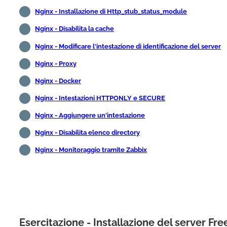
Nginx - Installazione di Http_stub_status_module
Nginx - Disabilita la cache
Nginx - Modificare l'intestazione di identificazione del server
Nginx - Proxy
Nginx - Docker
Nginx - Intestazioni HTTPONLY e SECURE
Nginx - Aggiungere un'intestazione
Nginx - Disabilita elenco directory
Nginx - Monitoraggio tramite Zabbix
Esercitazione - Installazione del server F