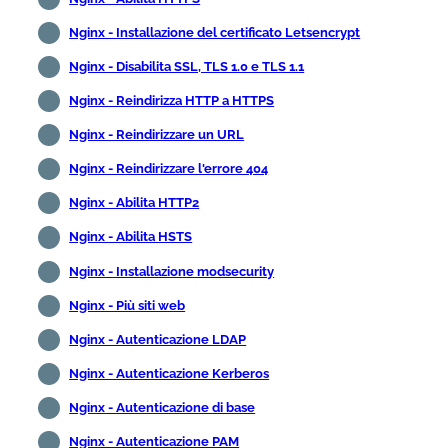
Nginx - Installazione del certificato Letsencrypt
Nginx - Disabilita SSL, TLS 1.0 e TLS 1.1
Nginx - Reindirizza HTTP a HTTPS
Nginx - Reindirizzare un URL
Nginx - Reindirizzare l'errore 404
Nginx - Abilita HTTP2
Nginx - Abilita HSTS
Nginx - Installazione modsecurity
Nginx - Più siti web
Nginx - Autenticazione LDAP
Nginx - Autenticazione Kerberos
Nginx - Autenticazione di base
Nginx - Autenticazione PAM