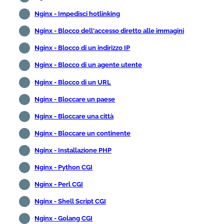
Nginx - Impedisci hotlinking
Nginx - Blocco dell'accesso diretto alle immagini
Nginx - Blocco di un indirizzo IP
Nginx - Blocco di un agente utente
Nginx - Blocco di un URL
Nginx - Bloccare un paese
Nginx - Bloccare una città
Nginx - Bloccare un continente
Nginx - Installazione PHP
Nginx - Python CGI
Nginx - Perl CGI
Nginx - Shell Script CGI
Nginx - Golang CGI