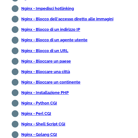
Nginx - Impedisci hotlinking
Nginx - Blocco dell'accesso diretto alle immagini
Nginx - Blocco di un indirizzo IP
Nginx - Blocco di un agente utente
Nginx - Blocco di un URL
Nginx - Bloccare un paese
Nginx - Bloccare una città
Nginx - Bloccare un continente
Nginx - Installazione PHP
Nginx - Python CGI
Nginx - Perl CGI
Nginx - Shell Script CGI
Nginx - Golang CGI