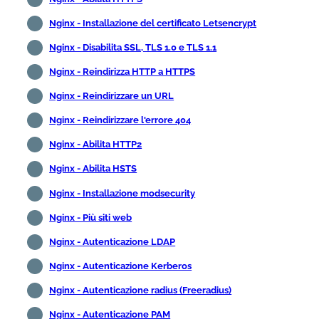
Nginx - Installazione del certificato Letsencrypt
Nginx - Disabilita SSL, TLS 1.0 e TLS 1.1
Nginx - Reindirizza HTTP a HTTPS
Nginx - Reindirizzare un URL
Nginx - Reindirizzare l'errore 404
Nginx - Abilita HTTP2
Nginx - Abilita HSTS
Nginx - Installazione modsecurity
Nginx - Più siti web
Nginx - Autenticazione LDAP
Nginx - Autenticazione Kerberos
Nginx - Autenticazione radius (Freeradius)
Nginx - Autenticazione PAM