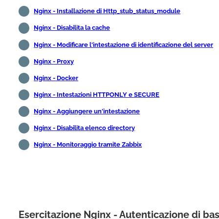
Nginx - Installazione di Http_stub_status_module
Nginx - Disabilita la cache
Nginx - Modificare l'intestazione di identificazione del server
Nginx - Proxy
Nginx - Docker
Nginx - Intestazioni HTTPONLY e SECURE
Nginx - Aggiungere un'intestazione
Nginx - Disabilita elenco directory
Nginx - Monitoraggio tramite Zabbix
Esercitazione Nginx - Autenticazione di ba