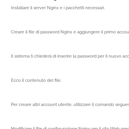
Installare il server Nginx e i pacchetti necessari.
Creare il file di password Nginx e aggiungere il primo accou
Il sistema ti chiederà di inserire la password per il nuovo a
Ecco il contenuto del file.
Per creare altri account utente, utilizzare il comando segue
Modificare il file di configurazione Nginx per il sito Web pred