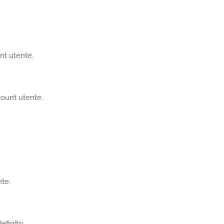
nt utente.
ccount utente.
nte.
efinito.