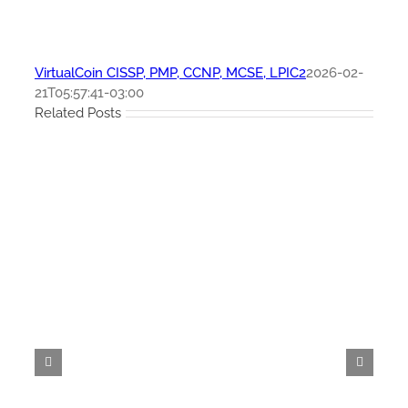
VirtualCoin CISSP, PMP, CCNP, MCSE, LPIC2
2026-02-
21T05:57:41-03:00
Related Posts