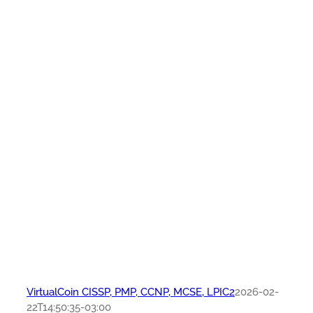
VirtualCoin CISSP, PMP, CCNP, MCSE, LPIC2
2026-02-
22T14:50:35-03:00