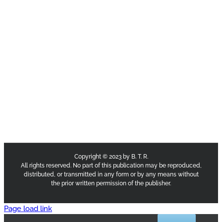
Copyright © 2023 by B. T. R.
All rights reserved. No part of this publication may be reproduced,
distributed, or transmitted in any form or by any means without
the prior written permission of the publisher.
Page load link