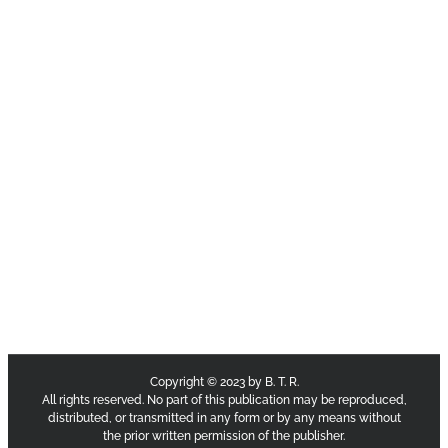
Copyright © 2023 by B. T. R.
All rights reserved. No part of this publication may be reproduced,
distributed, or transmitted in any form or by any means without
the prior written permission of the publisher.