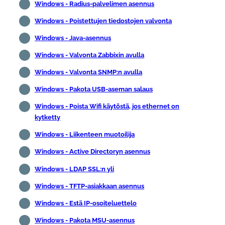
Windows - Radius-palvelimen asennus
Windows - Poistettujen tiedostojen valvonta
Windows - Java-asennus
Windows - Valvonta Zabbixin avulla
Windows - Valvonta SNMP:n avulla
Windows - Pakota USB-aseman salaus
Windows - Poista Wifi käytöstä, jos ethernet on
kytketty
Windows - Liikenteen muotoilija
Windows - Active Directoryn asennus
Windows - LDAP SSL:n yli
Windows - TFTP-asiakkaan asennus
Windows - Estä IP-osoiteluettelo
Windows - Pakota MSU-asennus