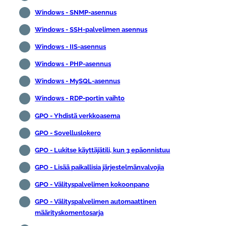
Windows - SNMP-asennus
Windows - SSH-palvelimen asennus
Windows - IIS-asennus
Windows - PHP-asennus
Windows - MySQL-asennus
Windows - RDP-portin vaihto
GPO - Yhdistä verkkoasema
GPO - Sovelluslokero
GPO - Lukitse käyttäjätili, kun 3 epäonnistuu
GPO - Lisää paikallisia järjestelmänvalvojia
GPO - Välityspalvelimen kokoonpano
GPO - Välityspalvelimen automaattinen
määrityskomentosarja