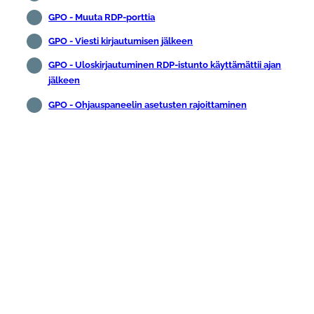
GPO - Muuta RDP-porttia
GPO - Viesti kirjautumisen jälkeen
GPO - Uloskirjautuminen RDP-istunto käyttämättii ajan
jälkeen
GPO - Ohjauspaneelin asetusten rajoittaminen