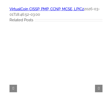
VirtualCoin CISSP, PMP, CCNP, MCSE, LPIC2
2026-03-
01T18:46:52-03:00
Related Posts