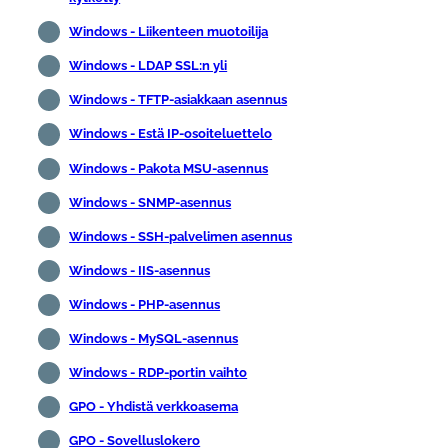
Windows - Liikenteen muotoilija
Windows - LDAP SSL:n yli
Windows - TFTP-asiakkaan asennus
Windows - Estä IP-osoiteluettelo
Windows - Pakota MSU-asennus
Windows - SNMP-asennus
Windows - SSH-palvelimen asennus
Windows - IIS-asennus
Windows - PHP-asennus
Windows - MySQL-asennus
Windows - RDP-portin vaihto
GPO - Yhdistä verkkoasema
GPO - Sovelluslokero