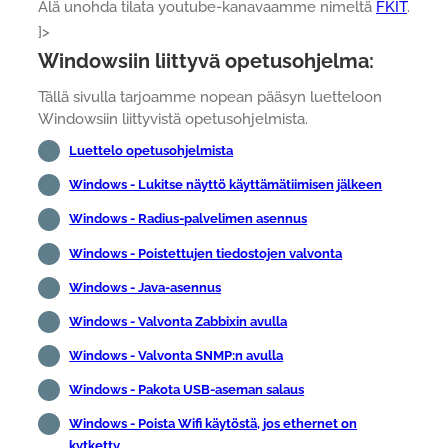
Älä unohda tilata youtube-kanavaamme nimeltä
FKIT
.
]>
Windowsiin liittyvä opetusohjelma:
Tällä sivulla tarjoamme nopean pääsyn luetteloon
Windowsiin liittyvistä opetusohjelmista.
Luettelo opetusohjelmista
Windows - Lukitse näyttö käyttämätiimisen jälkeen
Windows - Radius-palvelimen asennus
Windows - Poistettujen tiedostojen valvonta
Windows - Java-asennus
Windows - Valvonta Zabbixin avulla
Windows - Valvonta SNMP:n avulla
Windows - Pakota USB-aseman salaus
Windows - Poista Wifi käytöstä, jos ethernet on
kytketty