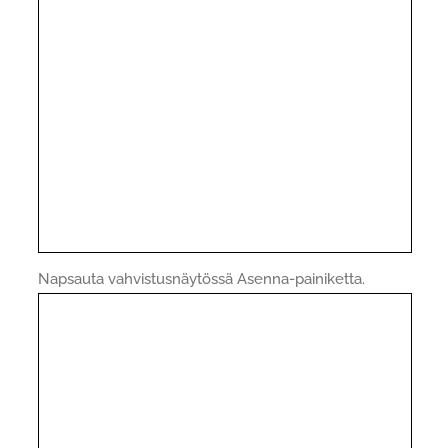
Napsauta vahvistusnäytössä Asenna-painiketta.