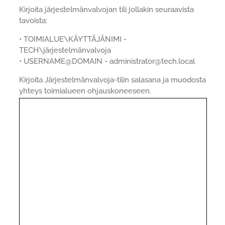
Kirjoita järjestelmänvalvojan tili jollakin seuraavista
tavoista:
• TOIMIALUE\KÄYTTÄJÄNIMI -
TECH\järjestelmänvalvoja
• USERNAME@DOMAIN - administrator@tech.local
Kirjoita Järjestelmänvalvoja-tilin salasana ja muodosta
yhteys toimialueen ohjauskoneeseen.