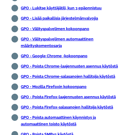
GPO - Lukitse käyttäjätili, kun 3 epäonnistuu
GPO - Lisää paikallisia järjestelmänvalvojia
GPO - Välityspalvelimen kokoonpano
GPO - Välityspalvelimen automaattinen
määrityskomentosarja
GPO - Google Chrome -kokoonpano
GPO - Poista Chrome-laajennusten asennus käytöstä
GPO - Poista Chrome-salasanojen hallitsija käytöstä
GPO - Mozilla Firefoxin kokoonpano
GPO - Poista Firefox-laajennusten asennus käytöstä
GPO - Poista Firefox-salasanojen hallitsija käytöstä
GPO - Poista automaattinen käynnistys ja
automaattinen toisto käytöstä
GPO - Poista SMBv1 käytöstä