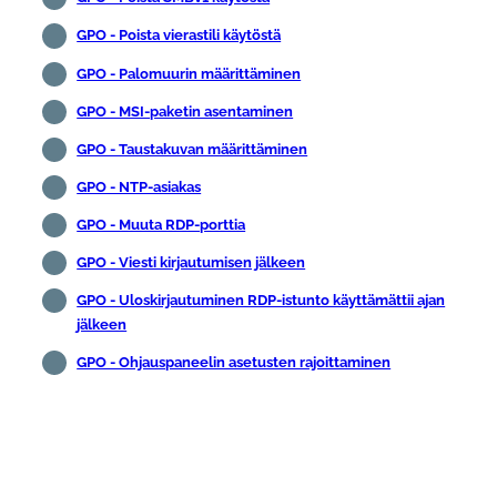
GPO - Poista vierastili käytöstä
GPO - Palomuurin määrittäminen
GPO - MSI-paketin asentaminen
GPO - Taustakuvan määrittäminen
GPO - NTP-asiakas
GPO - Muuta RDP-porttia
GPO - Viesti kirjautumisen jälkeen
GPO - Uloskirjautuminen RDP-istunto käyttämättii ajan
jälkeen
GPO - Ohjauspaneelin asetusten rajoittaminen