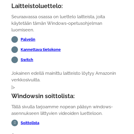
Laitteistoluettelo:
Seuraavassa osassa on luettelo laitteista, joita
käytetään tämän Windows-opetusohjelman
luomiseen.
Palvelin
Kannettava tietokone
Switch
Jokainen edellä mainittu laitteisto löytyy Amazonin
verkkosivuilta.
]>
Windowsin soittolista:
Tällä sivulla tarjoamme nopean pääsyn windows-
asennukseen liittyvien videoiden luetteloon.
Soittolista