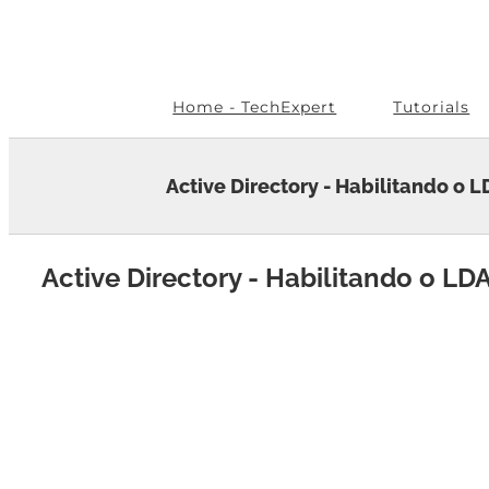
Skip
to
content
Home - TechExpert
Tutorials
Active Directory - Habilitando o 
Active Directory - Habilitando o LD