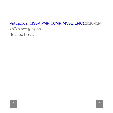
VirtualCoin CISSP, PMP, CCNP, MCSE, LPIC2
2026-02-
20T20:00:15-03:00
Related Posts