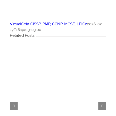
VirtualCoin CISSP, PMP, CCNP, MCSE, LPIC2
2026-02-
17T18:40:13-03:00
Related Posts