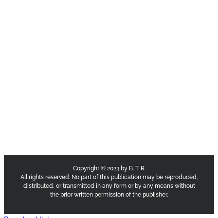
Copyright © 2023 by B. T. R.
All rights reserved. No part of this publication may be reproduced,
distributed, or transmitted in any form or by any means without
the prior written permission of the publisher.