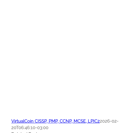
VirtualCoin CISSP, PMP, CCNP, MCSE, LPIC2
2026-02-
20T06:46:10-03:00