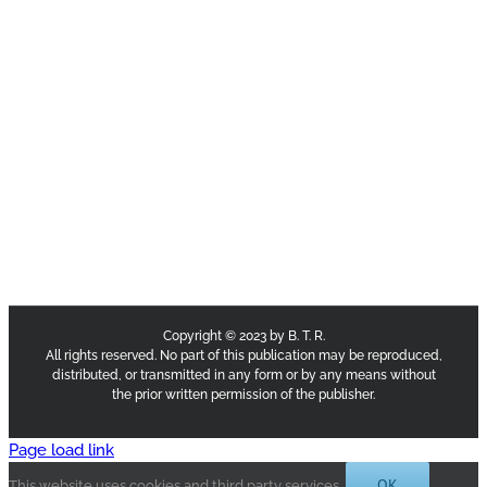
Copyright © 2023 by B. T. R.
All rights reserved. No part of this publication may be reproduced,
distributed, or transmitted in any form or by any means without
the prior written permission of the publisher.
Page load link
OK
This website uses cookies and third party services.