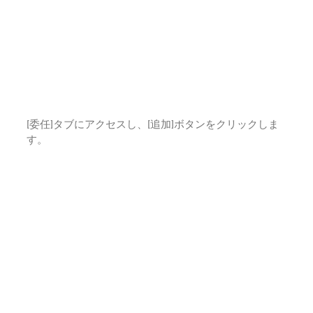
[委任]タブにアクセスし、[追加]ボタンをクリックしま
す。