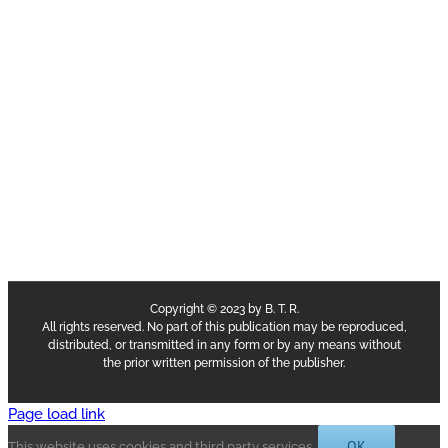
Copyright © 2023 by B. T. R.
All rights reserved. No part of this publication may be reproduced,
distributed, or transmitted in any form or by any means without
the prior written permission of the publisher.
Page load link
OK
This website uses cookies and third party services.