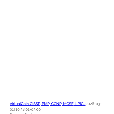
VirtualCoin CISSP, PMP, CCNP, MCSE, LPIC2
2026-03-
01T10:38:01-03:00