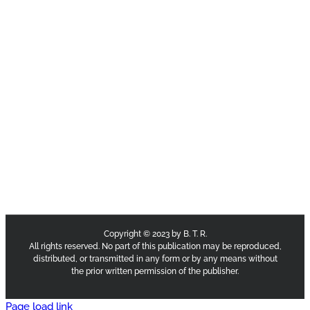
Copyright © 2023 by B. T. R.
All rights reserved. No part of this publication may be reproduced,
distributed, or transmitted in any form or by any means without
the prior written permission of the publisher.
Page load link