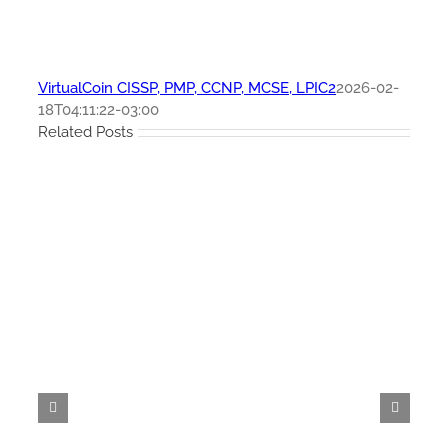
VirtualCoin CISSP, PMP, CCNP, MCSE, LPIC2
2026-02-
18T04:11:22-03:00
Related Posts