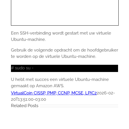
Een SSH-verbinding wordt gestart met uw virtuele
Ubuntu-machine.
Gebruik de volgende opdracht om de hoofdgebruiker
te worden op de virtuele Ubuntu-machine.
# sudo su -
U hebt met succes een virtuele Ubuntu-machine
gemaakt op Amazon AWS.
VirtualCoin CISSP, PMP, CCNP, MCSE, LPIC2
2026-02-
20T13:51:00-03:00
Related Posts