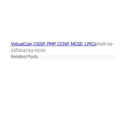
VirtualCoin CISSP, PMP, CCNP, MCSE, LPIC2
2026-02-
23T10:47:53-03:00
Related Posts