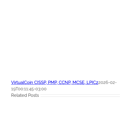
VirtualCoin CISSP, PMP, CCNP, MCSE, LPIC2
2026-02-
19T00:11:45-03:00
Related Posts