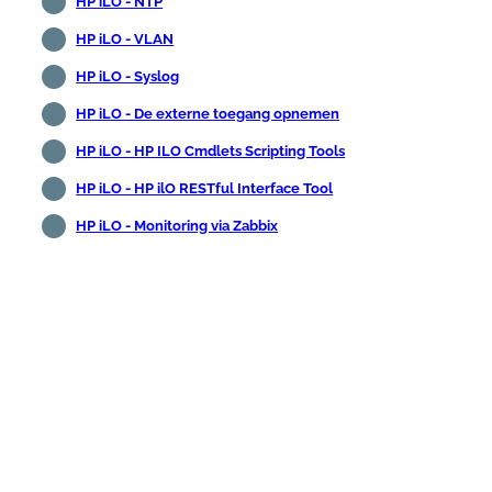
HP iLO - NTP
HP iLO - VLAN
HP iLO - Syslog
HP iLO - De externe toegang opnemen
HP iLO - HP ILO Cmdlets Scripting Tools
HP iLO - HP ilO RESTful Interface Tool
HP iLO - Monitoring via Zabbix