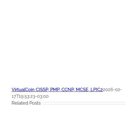
VirtualCoin CISSP, PMP, CCNP, MCSE, LPIC2
2026-02-
17T19:53:23-03:00
Related Posts