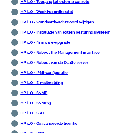
HP iLO - Toegang tot externe console
HP iLO - Wachtwoordherstel
HP iLO - Standaardwachtwoord wijzigen
HP iLO - Installatie van extern besturingssysteem
HP iLO - Firmware-upgrade
HP iLO - Reboot the Management interface
HP iLO - Reboot van de DL380 server
HP iLO - IPMI-configuratie
HP iLO - E-mailmelding
HP iLO - SNMP
HP iLO - SNMPv3
HP iLO - SSH
HP iLO - Geavanceerde licentie