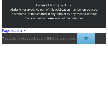
Copyright © 2023 by B. T. R.
All rights reserved. No part of this publication may be reproduced,
distributed, or transmitted in any form or by any means without
the prior written permission of the publisher.
Page load link
OK
This website uses cookies and third party services.