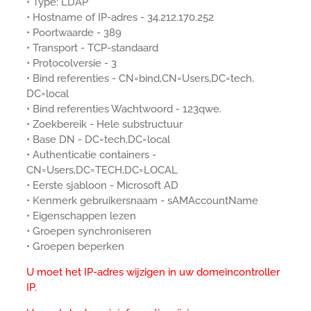
• Type: LDAP
• Hostname of IP-adres - 34.212.170.252
• Poortwaarde - 389
• Transport - TCP-standaard
• Protocolversie - 3
• Bind referenties - CN=bind,CN=Users,DC=tech,
DC=local
• Bind referenties Wachtwoord - 123qwe.
• Zoekbereik - Hele substructuur
• Base DN - DC=tech,DC=local
• Authenticatie containers -
CN=Users,DC=TECH,DC=LOCAL
• Eerste sjabloon - Microsoft AD
• Kenmerk gebruikersnaam - sAMAccountName
• Eigenschappen lezen
• Groepen synchroniseren
• Groepen beperken
U moet het IP-adres wijzigen in uw domeincontroller
IP.