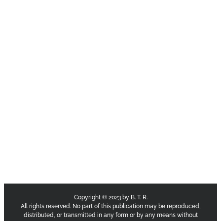
Copyright © 2023 by B. T. R.
All rights reserved. No part of this publication may be reproduced,
distributed, or transmitted in any form or by any means without