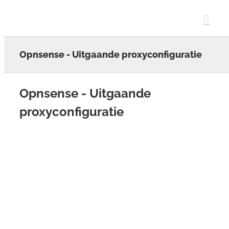
Skip
to
content
Opnsense - Uitgaande proxyconfiguratie
Opnsense - Uitgaande
proxyconfiguratie