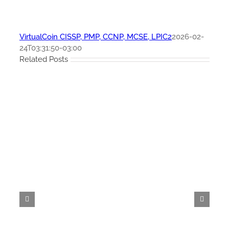
VirtualCoin CISSP, PMP, CCNP, MCSE, LPIC2
2026-02-
24T03:31:50-03:00
Related Posts