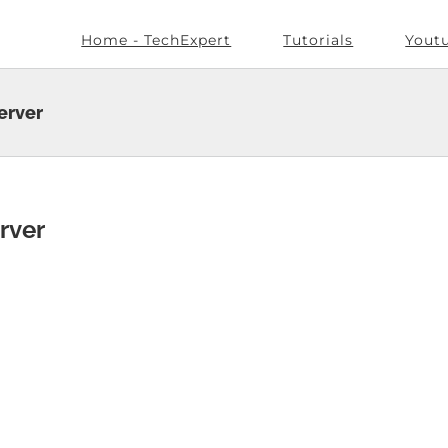
Home - TechExpert
Tutorials
Yout
erver
rver