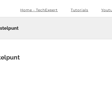
Home - TechExpert
Tutorials
Yout
stelpunt
telpunt