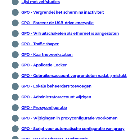
Lijst met zelfstudies
GPO - Vergrendel het scherm na inactiviteit
GPO - Forceer de USB-drive encryptie
GPO - Wifi uitschakelen als ethernet is aangesloten
GPO - Traffic shaper
GPO - Kaartnetwerkstation
GPO - Applicatie Locker
GPO - Gebruikersaccount vergrendelen nadat 3 mislukt
GPO - Lokale beheerders toevoegen
GPO - Administratoraccount wijzigen
GPO - Proxyconfiguratie
GPO - Wijzigingen in proxyconfiguratie voorkomen
GPO - Script voor automatische configuratie van proxy