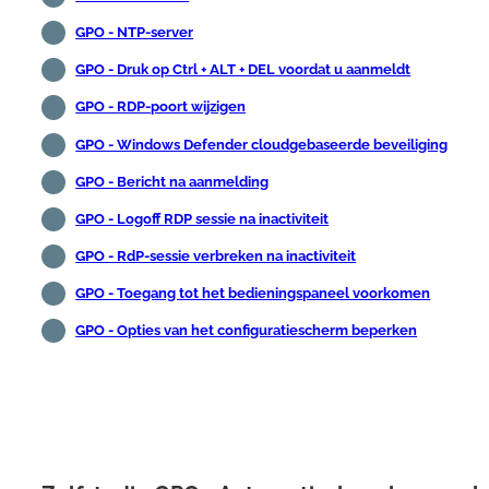
GPO - NTP-server
GPO - Druk op Ctrl + ALT + DEL voordat u aanmeldt
GPO - RDP-poort wijzigen
GPO - Windows Defender cloudgebaseerde beveiliging
GPO - Bericht na aanmelding
GPO - Logoff RDP sessie na inactiviteit
GPO - RdP-sessie verbreken na inactiviteit
GPO - Toegang tot het bedieningspaneel voorkomen
GPO - Opties van het configuratiescherm beperken