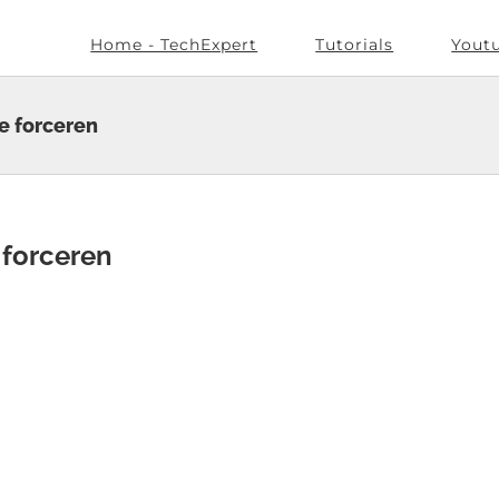
Home - TechExpert
Tutorials
Yout
e forceren
forceren