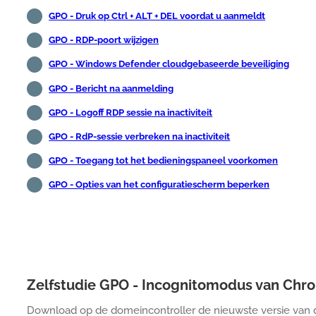
GPO - Druk op Ctrl + ALT + DEL voordat u aanmeldt
GPO - RDP-poort wijzigen
GPO - Windows Defender cloudgebaseerde beveiliging
GPO - Bericht na aanmelding
GPO - Logoff RDP sessie na inactiviteit
GPO - RdP-sessie verbreken na inactiviteit
GPO - Toegang tot het bedieningspaneel voorkomen
GPO - Opties van het configuratiescherm beperken
Zelfstudie GPO - Incognitomodus van Chr
Download op de domeincontroller de nieuwste versie van