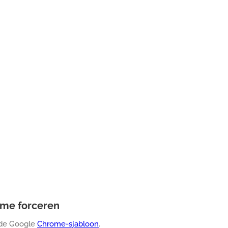
ome forceren
 de Google
Chrome-sjabloon
.