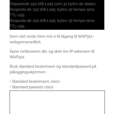
Disparando 192.168.1.245 com 32 bytes de dados:
Resposta de 192.168.1.245: bytes=32 tempo=5ms
TTL=255
Resposta de 192.168.1.245: bytes=32 tempo=5ms
TTL=255
Som vårt neste trinn må vi få tilgang til WAP321-
webgrensesnittet.
Åpne nettleseren din, og skriv inn IP-adressen til
WAP321.
Bruk standard brukernavn og standardpassord på
påloggingsskjermen.
• Standard brukernavn: cisco
• Standard passord: cisco