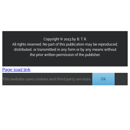
Copyright © 2023 by B. T. R.
All rights reserved. No part of this publication may be reproduced,
distributed, or transmitted in any form or by any means without
the prior written permission of the publisher.
Page load link
OK
This website uses cookies and third party services.