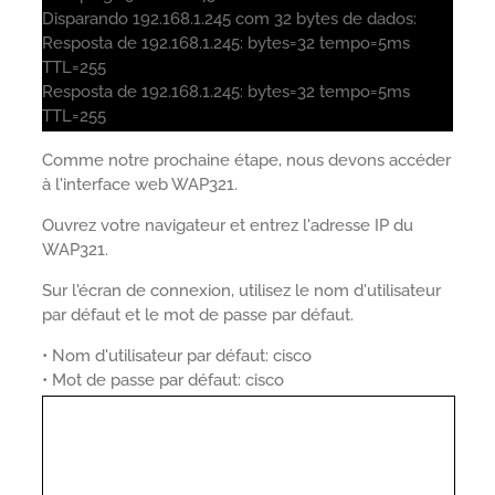
Disparando 192.168.1.245 com 32 bytes de dados:
Resposta de 192.168.1.245: bytes=32 tempo=5ms
TTL=255
Resposta de 192.168.1.245: bytes=32 tempo=5ms
TTL=255
Comme notre prochaine étape, nous devons accéder
à l'interface web WAP321.
Ouvrez votre navigateur et entrez l'adresse IP du
WAP321.
Sur l'écran de connexion, utilisez le nom d'utilisateur
par défaut et le mot de passe par défaut.
• Nom d'utilisateur par défaut: cisco
• Mot de passe par défaut: cisco