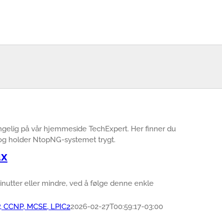
jengelig på vår hjemmeside TechExpert. Her finner du
r og holder NtopNG-systemet trygt.
ux
nutter eller mindre, ved å følge denne enkle
P, CCNP, MCSE, LPIC2
2026-02-27T00:59:17-03:00