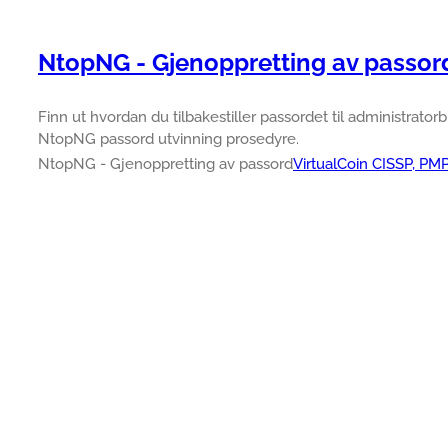
NtopNG - Gjenoppretting av passor
Finn ut hvordan du tilbakestiller passordet til administrator
NtopNG passord utvinning prosedyre.
NtopNG - Gjenoppretting av passord
VirtualCoin CISSP, PM