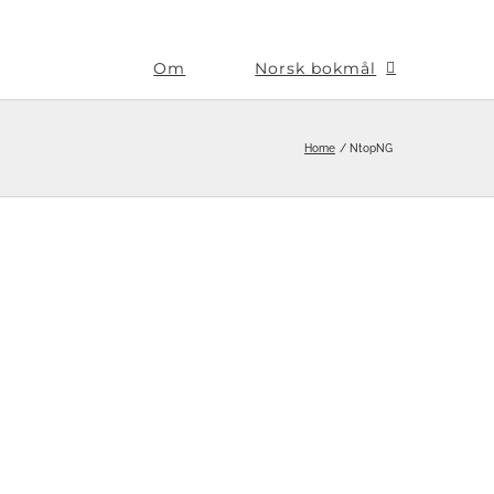
Om
Norsk bokmål
Home
NtopNG