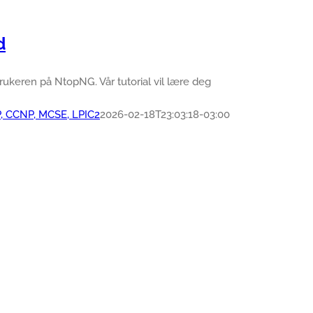
d
brukeren på NtopNG. Vår tutorial vil lære deg
P, CCNP, MCSE, LPIC2
2026-02-18T23:03:18-03:00