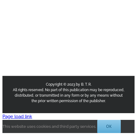
Copyright © 2023 by B. T. R.
All rights reserved. No part of this publication may be reproduced,
distributed, or transmitted in any form or by any means without
the prior written permission of the publisher.
Page load link
OK
This website uses cookies and third party services.