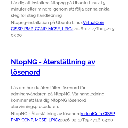
Lär dig att installera Ntopng på Ubuntu Linux i 5
minuter eller mindre, genom att följa denna enkla
steg för steg handledning.
Ntopng-installation på Ubuntu Linux
VirtualCoin
CISSP, PMP, CCNP, MCSE, LPIC2
2026-02-27T00:52:15-
03:00
NtopNG - Återställning av
lösenord
Läs om hur du återställer lösenord för
adminanvändaren på NtopNG. Vår handledning
kommer att lära dig NtopNG lösenord
återvinningsproceduren.
NtopNG - Återställning av lösenord
VirtualCoin CISSP,
PMP, CCNP, MCSE, LPIC2
2026-02-17T05:47:16-03:00