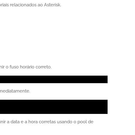
iais relacionados ao Asterisk.
r o fuso horário correto.
 imediatamente.
ir a data e a hora corretas usando o pool de