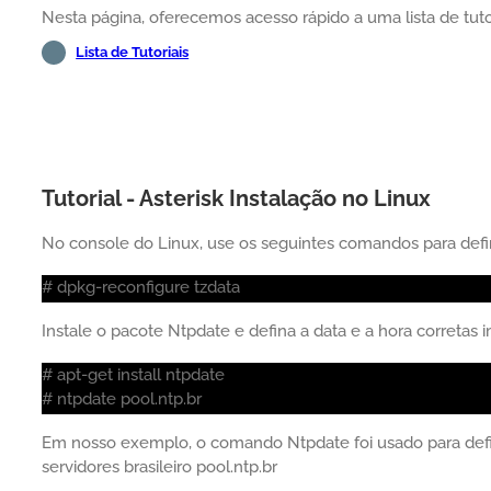
Nesta página, oferecemos acesso rápido a uma lista de tutor
Lista de Tutoriais
Tutorial - Asterisk Instalação no Linux
No console do Linux, use os seguintes comandos para defini
# dpkg-reconfigure tzdata
Instale o pacote Ntpdate e defina a data e a hora corretas
# apt-get install ntpdate
# ntpdate pool.ntp.br
Em nosso exemplo, o comando Ntpdate foi usado para defin
servidores brasileiro pool.ntp.br