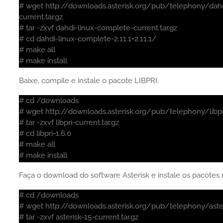
# wget http://downloads.asterisk.org/pub/telephony/dah
current.tar.gz
# tar -zxvf dahdi-linux-complete-current.tar.gz
# cd dahdi-linux-complete-2.11.1+2.11.1/
# make all
# make install
Baixe, compile e instale o pacote LIBPRI.
# cd /downloads
# wget http://downloads.asterisk.org/pub/telephony/libpri/
# tar -zxvf libpri-current.tar.gz
# cd libpri-1.6.0
# make all
# make install
Faça o download do software Asterisk e instale os pacotes 
# cd /downloads
# wget http://downloads.asterisk.org/pub/telephony/asteri
# tar -zxvf asterisk-15-current.tar.gz