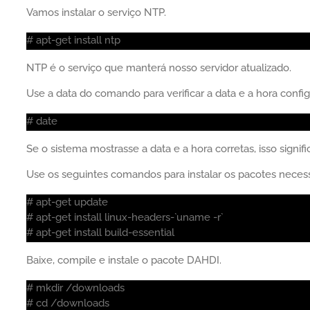
Vamos instalar o serviço NTP.
# apt-get install ntp
NTP é o serviço que manterá nosso servidor atualizado.
Use a data do comando para verificar a data e a hora conf
# date
Se o sistema mostrasse a data e a hora corretas, isso signi
Use os seguintes comandos para instalar os pacotes necess
# apt-get update
# apt-get install linux-headers-`uname -r`
# apt-get install build-essential
Baixe, compile e instale o pacote DAHDI.
# mkdir /downloads
# cd /downloads