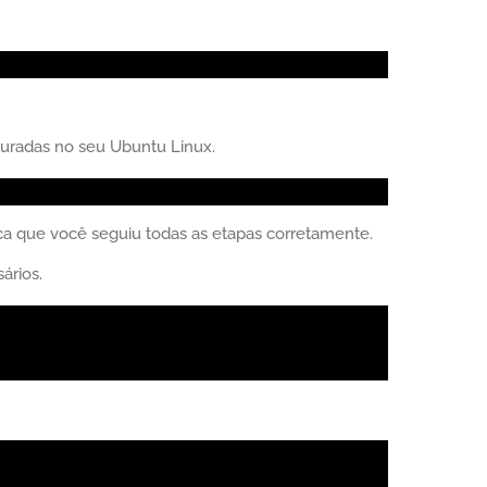
iguradas no seu Ubuntu Linux.
fica que você seguiu todas as etapas corretamente.
ários.