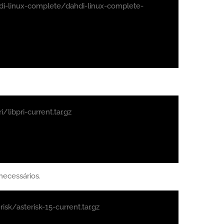
di-linux-complete/dahdi-linux-complete-
libpri-current.tar.gz
necessários.
sk/asterisk-15-current.tar.gz