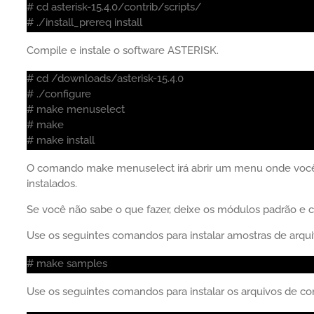
# cd asterisk-15.4.0/contrib/scripts/
# ./install_prereq install
Compile e instale o software ASTERISK.
# cd /downloads/asterisk-15.4.0
# ./configure
# make menuselect
# make
# make install
O comando make menuselect irá abrir um menu onde você
instalados.
Se você não sabe o que fazer, deixe os módulos padrão e c
Use os seguintes comandos para instalar amostras de arqui
# make samples
Use os seguintes comandos para instalar os arquivos de co