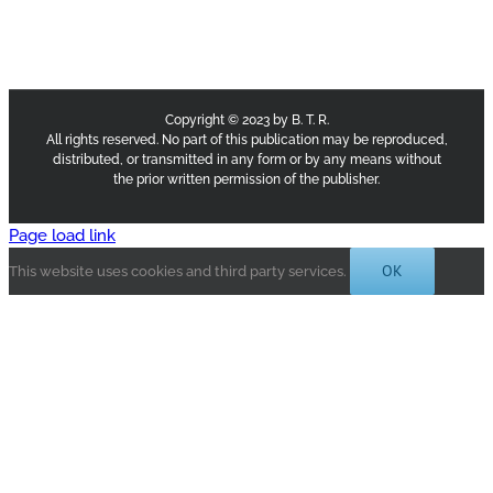
Copyright © 2023 by B. T. R.
All rights reserved. No part of this publication may be reproduced,
distributed, or transmitted in any form or by any means without
the prior written permission of the publisher.
Page load link
OK
This website uses cookies and third party services.