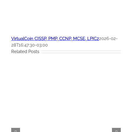
VirtualCoin CISSP, PMP, CCNP, MCSE, LPIC2
2026-02-
28T16:47:30-03:00
Related Posts