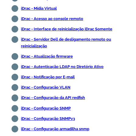
iDrac - Mídia Virtual
iDrac - Acesso ao console remoto
iDrac - Interface de reinicialização iDrac Somente
iDrac - Servidor Dell de desligamento remoto ou
reinicialização
iDrac - Atualização firmware
iDrac - Autenticação LDAP no Diretório Ativo
iDrac - Notificação por E-mail
iDrac - Configuração VLAN
iDrac - Configuração da API redfish
iDrac - Configuração SNMP
iDrac - Configuração SNMPv3
iDrac - Configuração armadilha snmp