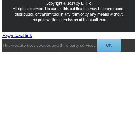
Copyright © 2023 by B. T. R.
All rights reserved. No part of this publication may be reproduced,
distributed, or transmitted in any form or by any means without
the prior written permission of the publisher.
Page load link
OK
This website uses cookies and third party services.