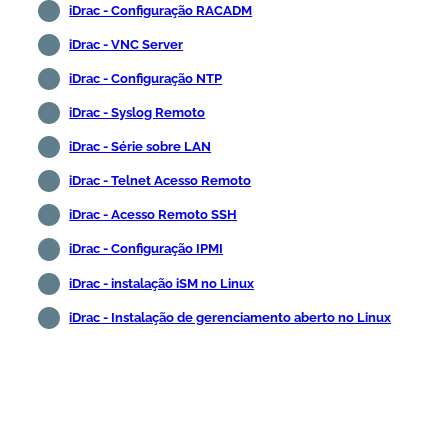
iDrac - Configuração RACADM
iDrac - VNC Server
iDrac - Configuração NTP
iDrac - Syslog Remoto
iDrac - Série sobre LAN
iDrac - Telnet Acesso Remoto
iDrac - Acesso Remoto SSH
iDrac - Configuração IPMI
iDrac - instalação iSM no Linux
iDrac - Instalação de gerenciamento aberto no Linux