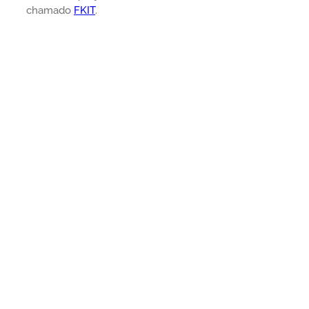
chamado
FKIT
.