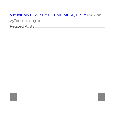
VirtualCoin CISSP, PMP, CCNP, MCSE, LPIC2
2026-02-
25T00:11:40-03:00
Related Posts