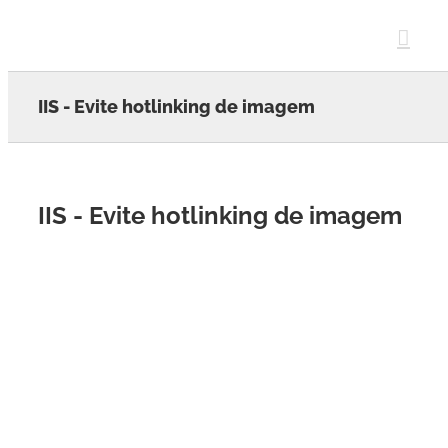
Skip
to
content
IIS - Evite hotlinking de imagem
IIS - Evite hotlinking de imagem