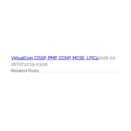
VirtualCoin CISSP, PMP, CCNP, MCSE, LPIC2
2026-02-
26T07:22:19-03:00
Related Posts