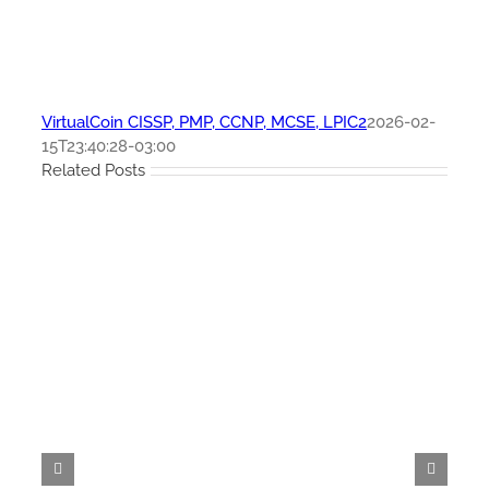
VirtualCoin CISSP, PMP, CCNP, MCSE, LPIC2
2026-02-
15T23:40:28-03:00
Related Posts