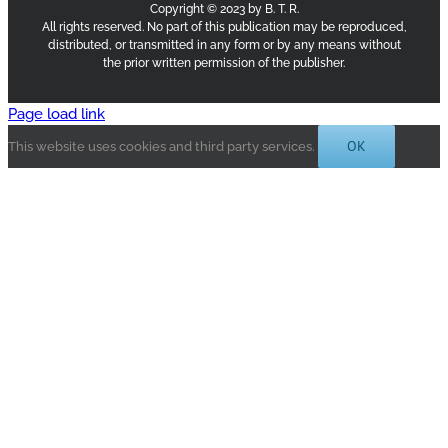
Copyright © 2023 by B. T. R.
All rights reserved. No part of this publication may be reproduced,
distributed, or transmitted in any form or by any means without
the prior written permission of the publisher.
Page load link
OK
This website uses cookies and third party services.