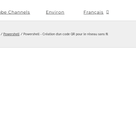
ube Channels
Environ
Français
Powershell
Powershell - Création d’un code QR pour le réseau sans fil