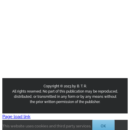
Copyright © 2023 by B. T. R.
All rights reserved. No part of this publication may be reproduced,
distributed, or transmitted in any form or by any means without
the prior written permission of the publisher.
Page load link
OK
This website uses cookies and third party services.