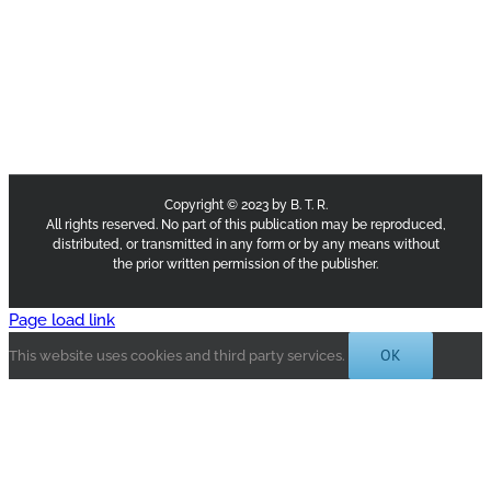
Copyright © 2023 by B. T. R.
All rights reserved. No part of this publication may be reproduced,
distributed, or transmitted in any form or by any means without
the prior written permission of the publisher.
Page load link
OK
This website uses cookies and third party services.