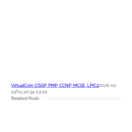
VirtualCoin CISSP, PMP, CCNP, MCSE, LPIC2
2026-02-
24T01:20:34-03:00
Related Posts