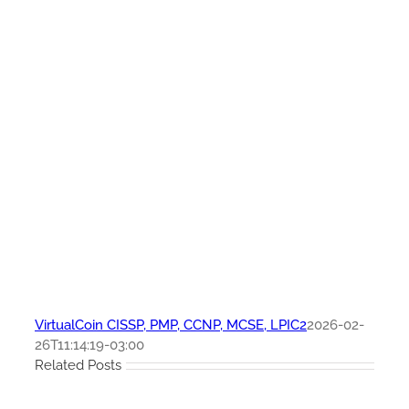
VirtualCoin CISSP, PMP, CCNP, MCSE, LPIC2
2026-02-
26T11:14:19-03:00
Related Posts