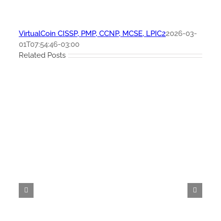
VirtualCoin CISSP, PMP, CCNP, MCSE, LPIC2
2026-03-
01T07:54:46-03:00
Related Posts