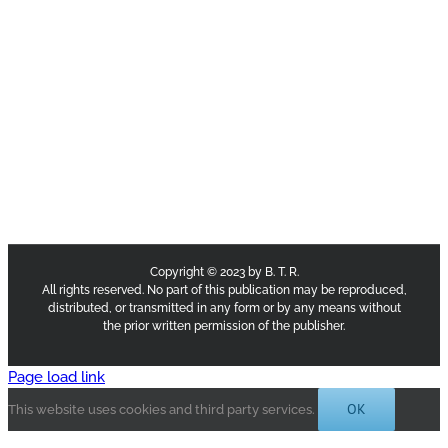
Copyright © 2023 by B. T. R.
All rights reserved. No part of this publication may be reproduced,
distributed, or transmitted in any form or by any means without
the prior written permission of the publisher.
Page load link
OK
This website uses cookies and third party services.