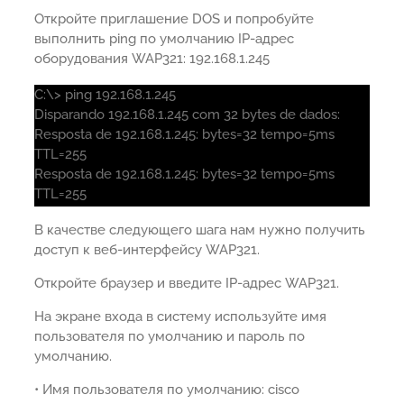
Откройте приглашение DOS и попробуйте
выполнить ping по умолчанию IP-адрес
оборудования WAP321: 192.168.1.245
C:\> ping 192.168.1.245
Disparando 192.168.1.245 com 32 bytes de dados:
Resposta de 192.168.1.245: bytes=32 tempo=5ms
TTL=255
Resposta de 192.168.1.245: bytes=32 tempo=5ms
TTL=255
В качестве следующего шага нам нужно получить
доступ к веб-интерфейсу WAP321.
Откройте браузер и введите IP-адрес WAP321.
На экране входа в систему используйте имя
пользователя по умолчанию и пароль по
умолчанию.
• Имя пользователя по умолчанию: cisco