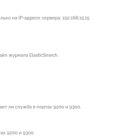
ько на IP-адресе сервера: 192.168.15.15
л журнала ElasticSearch.
ет ли служба в портах 9200 и 9300.
ах 9200 и 9300.