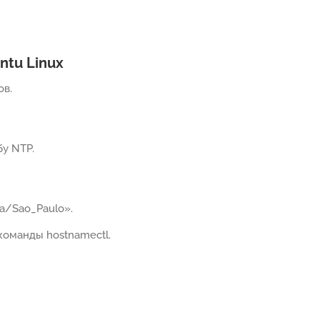
ntu Linux
ов.
у NTP.
а/Sao_Paulo».
оманды hostnamectl.