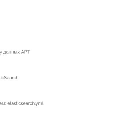
зу данных APT
icSearch.
: elasticsearch.yml