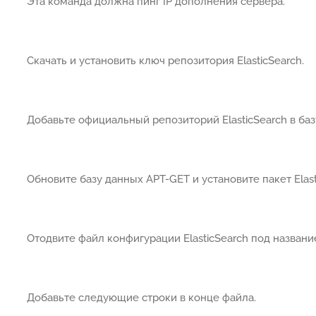
Эта команда должна пинг IP дополнения сервера.
Скачать и установить ключ репозитория ElasticSearch.
Добавьте официальный репозиторий ElasticSearch в ба
Обновите базу данных APT-GET и установите пакет Elast
Отодвите файл конфигурации ElasticSearch под названием
Добавьте следующие строки в конце файла.