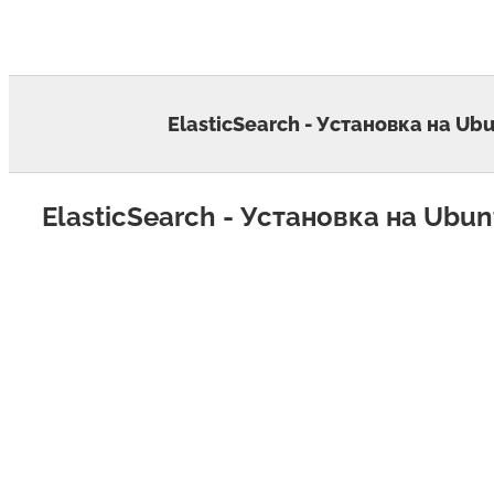
Skip
to
content
ElasticSearch - Установка на Ubu
ElasticSearch - Установка на Ubun