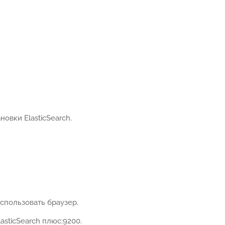
овки ElasticSearch.
использовать браузер.
asticSearch плюс:9200.