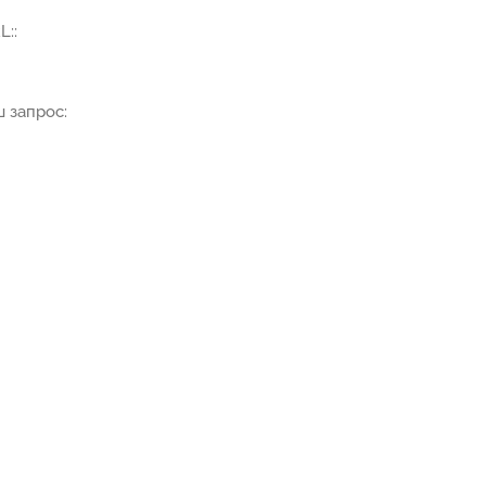
::
ш запрос: