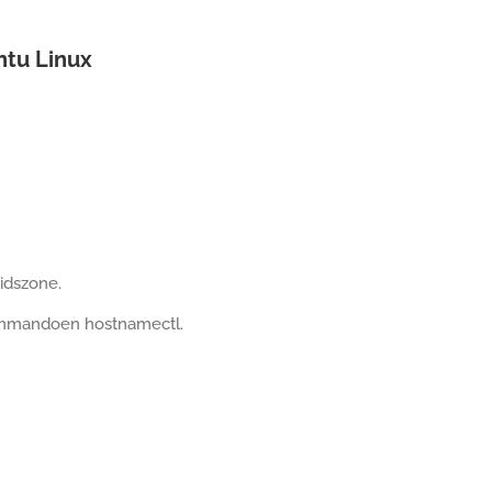
untu Linux
idszone.
ommandoen hostnamectl.