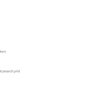
ken.
ticsearch.yml