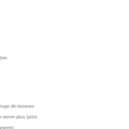
tion.
bruge din browser.
h-server plus :9200.
wseren: