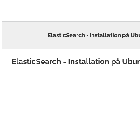
Skip
to
content
ElasticSearch - Installation på Ub
ElasticSearch - Installation på Ubu