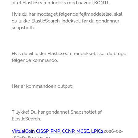
af et Elasticsearch-indeks med navnet KONTI.
Hvis du har modtaget følgende fejlmeddelelse, skal
du lukke ElasticSearch-indekset, før du gendanner
snapshottet.
Hvis du vil lukke Elasticsearch-indekset, skal du bruge
følgende kommando.
Her er kommandoen output:
Tillykke! Du har gendannet Snapshottet af
ElasticSearch.
VirtualCoin CISSP, PMP, CCNP, MCSE, LPIC2
2026-02-
18T16:26:49-03:00