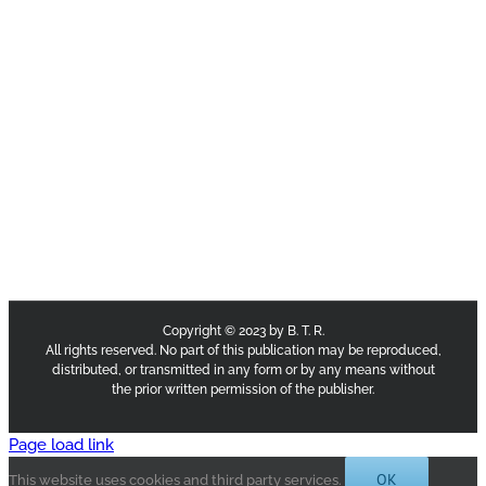
Copyright © 2023 by B. T. R.
All rights reserved. No part of this publication may be reproduced,
distributed, or transmitted in any form or by any means without
the prior written permission of the publisher.
Page load link
OK
This website uses cookies and third party services.