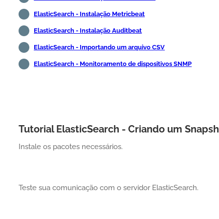
ElasticSearch - Instalação Metricbeat
ElasticSearch - Instalação Auditbeat
ElasticSearch - Importando um arquivo CSV
ElasticSearch - Monitoramento de dispositivos SNMP
Tutorial ElasticSearch - Criando um Snaps
Instale os pacotes necessários.
Teste sua comunicação com o servidor ElasticSearch.