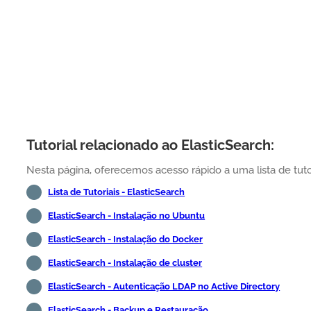
Tutorial relacionado ao ElasticSearch:
Nesta página, oferecemos acesso rápido a uma lista de tutor
Lista de Tutoriais - ElasticSearch
ElasticSearch - Instalação no Ubuntu
ElasticSearch - Instalação do Docker
ElasticSearch - Instalação de cluster
ElasticSearch - Autenticação LDAP no Active Directory
ElasticSearch - Backup e Restauração