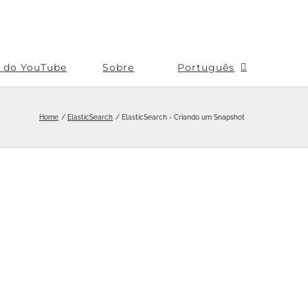
s do YouTube
Sobre
Português
Home
ElasticSearch
ElasticSearch - Criando um Snapshot