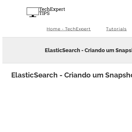
Skip
to
content
Home - TechExpert
Tutorials
ElasticSearch - Criando um Snaps
ElasticSearch - Criando um Snapsh