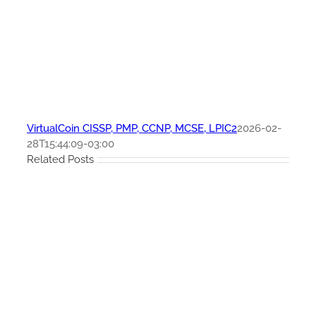
VirtualCoin CISSP, PMP, CCNP, MCSE, LPIC2
2026-02-
28T15:44:09-03:00
Related Posts