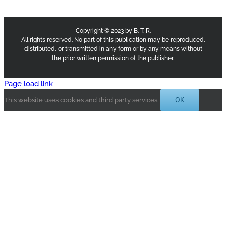
Copyright © 2023 by B. T. R.
All rights reserved. No part of this publication may be reproduced,
distributed, or transmitted in any form or by any means without
the prior written permission of the publisher.
Page load link
OK
This website uses cookies and third party services.