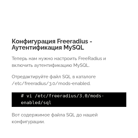
Конфигурация Freeradius -
Аутентификация MySQL
Теперь нам нужно настроить FreeRadius и
включить аутентификацию MySQL.
Отредактируйте файл SQL в каталоге
/etc/freeradius/3.0/mods-enabled.
# vi /etc/freeradius/3.0/mods-
enabled/sql
Вот содержимое файла SQL до нашей
конфигурации.