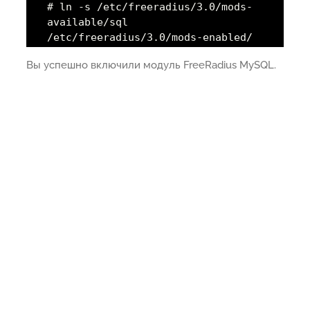
# ln -s /etc/freeradius/3.0/mods-
available/sql
/etc/freeradius/3.0/mods-enabled/
Вы успешно включили модуль FreeRadius MySQL.