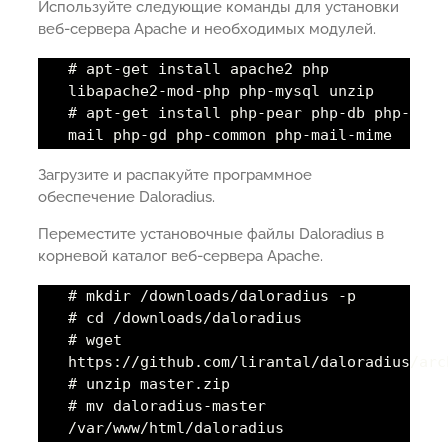
Используйте следующие команды для установки
веб-сервера Apache и необходимых модулей.
# apt-get install apache2 php
libapache2-mod-php php-mysql unzip
# apt-get install php-pear php-db php-
mail php-gd php-common php-mail-mime
Загрузите и распакуйте программное
обеспечение Daloradius.
Переместите установочные файлы Daloradius в
корневой каталог веб-сервера Apache.
# mkdir /downloads/daloradius -p
# cd /downloads/daloradius
# wget
https://github.com/lirantal/daloradius/arc
# unzip master.zip
# mv daloradius-master
/var/www/html/daloradius