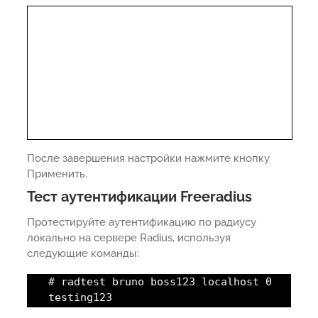
После завершения настройки нажмите кнопку
Применить.
Тест аутентификации Freeradius
Протестируйте аутентификацию по радиусу
локально на сервере Radius, используя
следующие команды:
# radtest bruno boss123 localhost 0
testing123