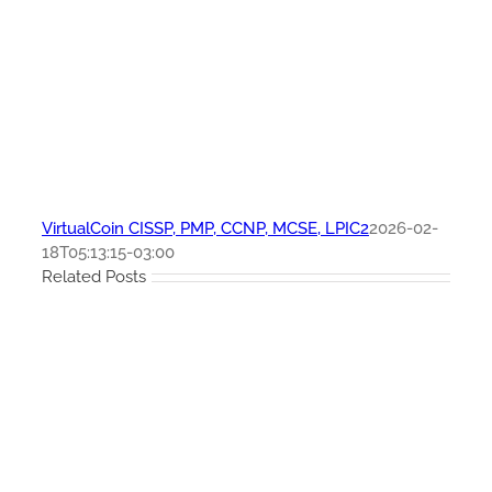
VirtualCoin CISSP, PMP, CCNP, MCSE, LPIC2
2026-02-
18T05:13:15-03:00
Related Posts