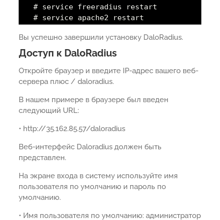
# service freeradius restart
# service apache2 restart
Вы успешно завершили установку DaloRadius.
Доступ к DaloRadius
Откройте браузер и введите IP-адрес вашего веб-
сервера плюс / daloradius.
В нашем примере в браузере был введен
следующий URL:
• http://35.162.85.57/daloradius
Веб-интерфейс Daloradius должен быть
представлен.
На экране входа в систему используйте имя
пользователя по умолчанию и пароль по
умолчанию.
• Имя пользователя по умолчанию: администратор