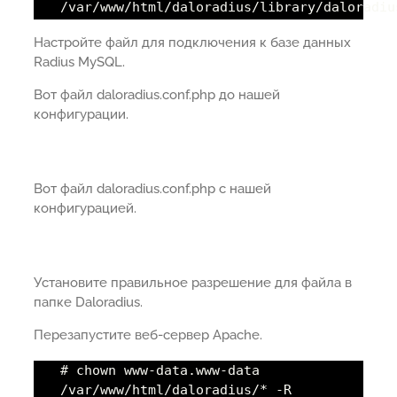
/var/www/html/daloradius/library/daloradiu
Настройте файл для подключения к базе данных
Radius MySQL.
Вот файл daloradius.conf.php до нашей
конфигурации.
Вот файл daloradius.conf.php с нашей
конфигурацией.
Установите правильное разрешение для файла в
папке Daloradius.
Перезапустите веб-сервер Apache.
# chown www-data.www-data
/var/www/html/daloradius/* -R