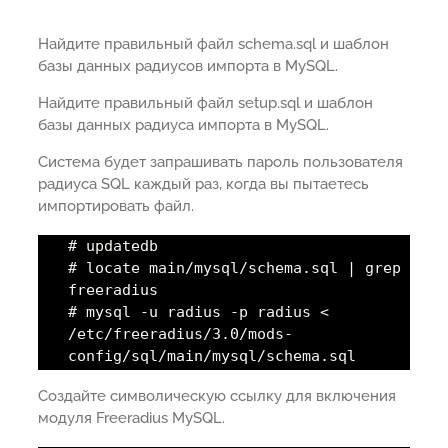
Найдите правильный файл schema.sql и шаблон
базы данных радиусов импорта в MySQL.
Найдите правильный файл setup.sql и шаблон
базы данных радиуса импорта в MySQL.
Система будет запрашивать пароль пользователя
радиуса SQL каждый раз, когда вы пытаетесь
импортировать файл.
# updatedb
# locate main/mysql/schema.sql | grep
freeradius
# mysql -u radius -p radius <
/etc/freeradius/3.0/mods-
config/sql/main/mysql/schema.sql
Создайте символическую ссылку для включения
модуля Freeradius MySQL.