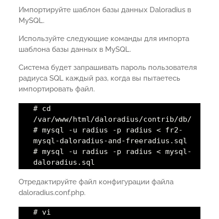
Импортируйте шаблон базы данных Daloradius в
MySQL.
Используйте следующие команды для импорта
шаблона базы данных в MySQL.
Система будет запрашивать пароль пользователя
радиуса SQL каждый раз, когда вы пытаетесь
импортировать файл.
# cd
/var/www/html/daloradius/contrib/db/
# mysql -u radius -p radius < fr2-
mysql-daloradius-and-freeradius.sql
# mysql -u radius -p radius < mysql-
daloradius.sql
Отредактируйте файл конфигурации файла
daloradius.conf.php.
# vi