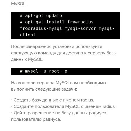
MySQL.
# apt-get update
# apt-get install freeradius
freeradius-mysql mysql-server mysql-
client
После завершения установки используйте
следующую команду для доступа к серверу базы
данных MySQL.
# mysql -u root -p
На консоли сервера MySQl нам необходимо
выполнить следующие задачи:
• Создать базу данных с именем radius.
• Создайте пользователя MySQL с именем radius.
• Дайте разрешение на базу данных радиуса
пользователю радиуса.