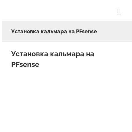
Skip
to
content
Установка кальмара на PFsense
Установка кальмара на
PFsense