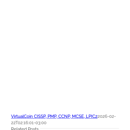
VirtualCoin CISSP, PMP, CCNP, MCSE, LPIC2
2026-02-
22T02:16:01-03:00
Related Posts