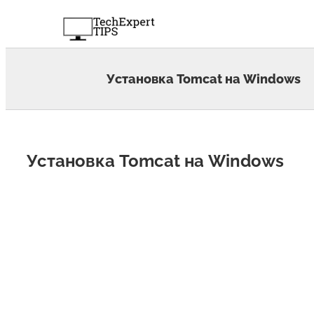
Skip
to
content
Установка Tomcat на Windows
Установка Tomcat на Windows