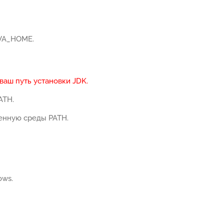
AVA_HOME.
аш путь установки JDK.
ATH.
менную среды PATH.
ows.