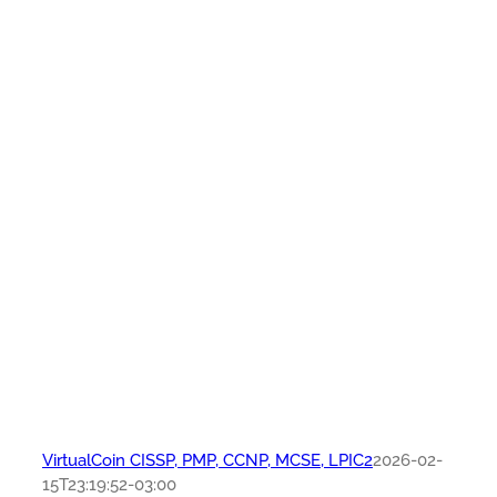
VirtualCoin CISSP, PMP, CCNP, MCSE, LPIC2
2026-02-
15T23:19:52-03:00