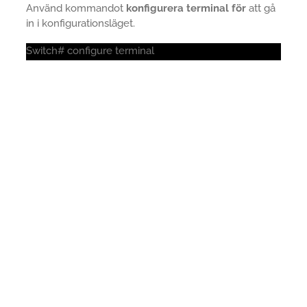
Använd kommandot
konfigurera terminal för
att gå
in i konfigurationsläget.
Switch# configure terminal