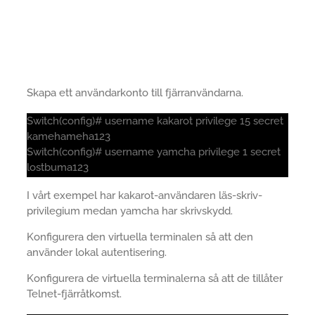
Skapa ett användarkonto till fjärranvändarna.
Switch(config)# username kakarot privilege 15 secret
kamehameha123
Switch(config)# username yamcha privilege 1 secret
lostbuma123
I vårt exempel har kakarot-användaren läs-skriv-
privilegium medan yamcha har skrivskydd.
Konfigurera den virtuella terminalen så att den
använder lokal autentisering.
Konfigurera de virtuella terminalerna så att de tillåter
Telnet-fjärråtkomst.