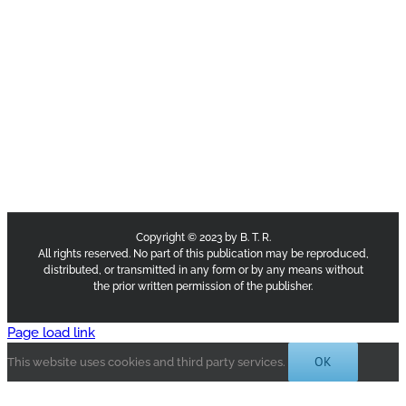
Copyright © 2023 by B. T. R.
All rights reserved. No part of this publication may be reproduced,
distributed, or transmitted in any form or by any means without
the prior written permission of the publisher.
Page load link
OK
This website uses cookies and third party services.