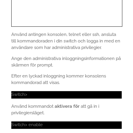
Använd antingen konsolen, telnet eller ssh, ansluta
till kommandoraden i din switch och logga in med en
användare som har administrativa privilegier.
Ange den administrativa inloggningsinformationen på
skärmen för prompt.
Efter en lyckad inloggning kommer konsolens
kommandorad att visas.
Switch>
Använd kommandot
aktivera för
att gå in i
privilegiersläget.
Switch> enable