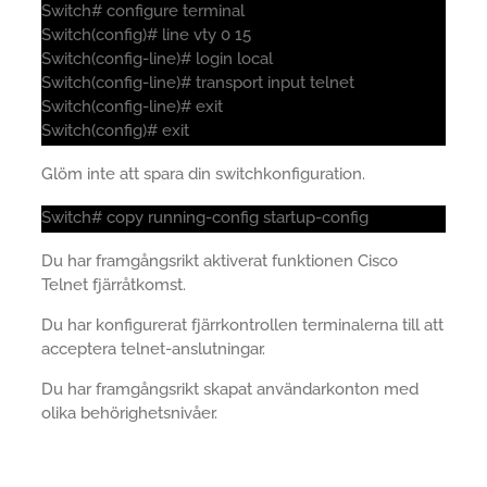
Switch# configure terminal
Switch(config)# line vty 0 15
Switch(config-line)# login local
Switch(config-line)# transport input telnet
Switch(config-line)# exit
Switch(config)# exit
Glöm inte att spara din switchkonfiguration.
Switch# copy running-config startup-config
Du har framgångsrikt aktiverat funktionen Cisco
Telnet fjärråtkomst.
Du har konfigurerat fjärrkontrollen terminalerna till att
acceptera telnet-anslutningar.
Du har framgångsrikt skapat användarkonton med
olika behörighetsnivåer.