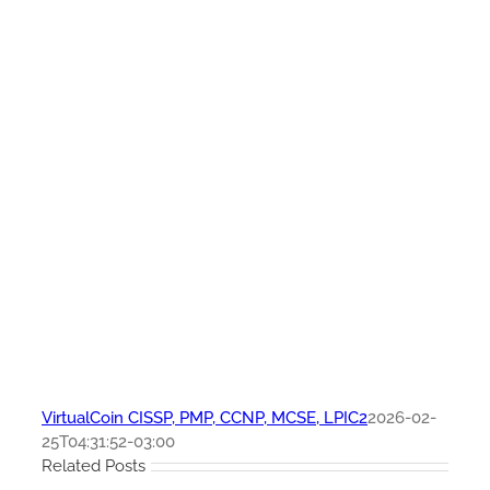
VirtualCoin CISSP, PMP, CCNP, MCSE, LPIC2
2026-02-
25T04:31:52-03:00
Related Posts